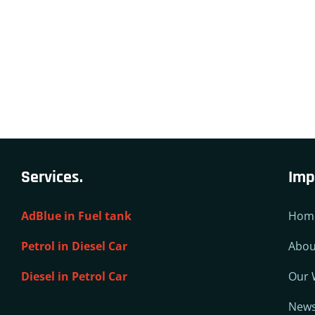
Services.
Imp
AdBlue in Fuel tank
Hom
Petrol in Diesel Car
Abou
Diesel in Petrol Car
Our 
New