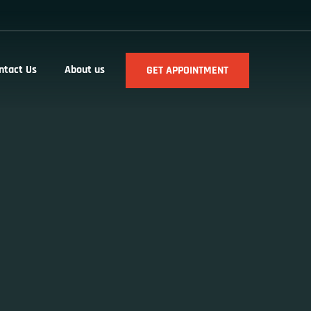
ntact Us
About us
GET APPOINTMENT