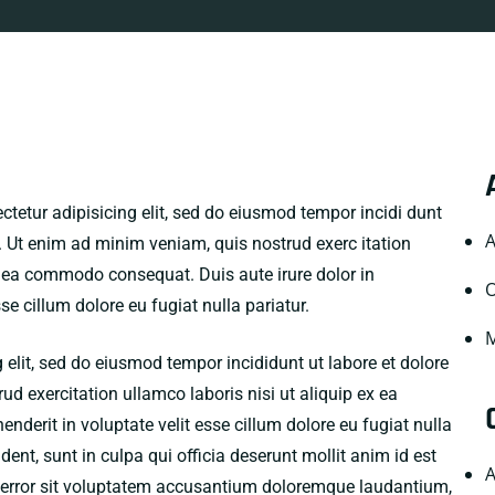
ctetur adipisicing elit, sed do eiusmod tempor incidi dunt
A
. Ut enim ad minim veniam, quis nostrud exerc itation
ex ea commodo consequat. Duis aute irure dolor in
O
sse cillum dolore eu fugiat nulla pariatur.
M
 elit, sed do eiusmod tempor incididunt ut labore et dolore
 exercitation ullamco laboris nisi ut aliquip ex ea
derit in voluptate velit esse cillum dolore eu fugiat nulla
ent, sunt in culpa qui officia deserunt mollit anim id est
A
s error sit voluptatem accusantium doloremque laudantium,