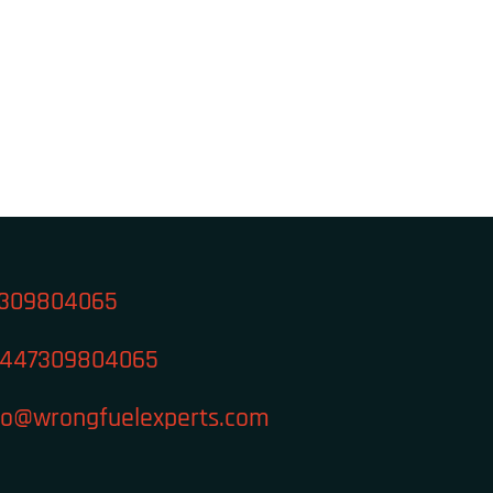
309804065
447309804065
fo@wrongfuelexperts.com