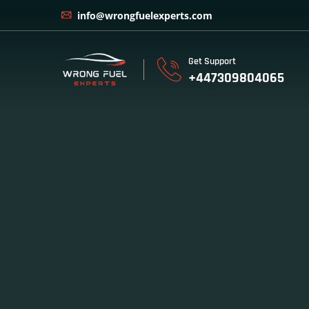
info@wrongfuelexperts.com
Get Support
+447309804065