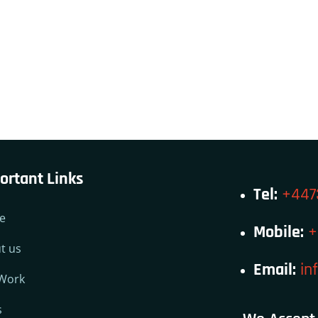
ortant Links
Tel:
+447
e
Mobile:
+
t us
Email:
in
Work
s